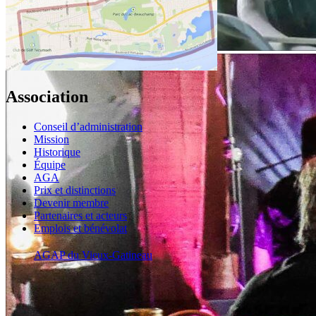
Association
Conseil d’administration
Mission
Historique
Équipe
AGA
Prix et distinctions
Devenir membre
Partenaires et acteurs
Emplois et bénévolat
AGAP du Vieux-Gatineau