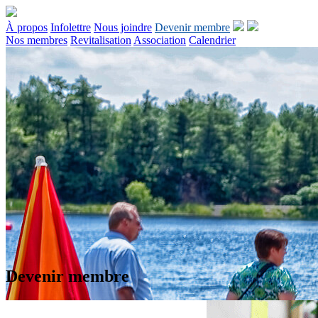
À propos
Infolettre
Nous joindre
Devenir membre
Nos membres
Revitalisation
Association
Calendrier
Devenir membre