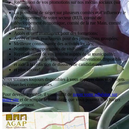
Rediffusion de vos promotions sur nos médias sociaux (sur
demande)
La possibilité de siéger sur plusieurs comités et d’influencer le
développement de votre secteur (RUI, comité de
développement économique, comité de la rue Main, comité
Gala, etc.);
Accès et tarif avantageux pour des formations;
Accès et tarifs avantageux pour des promotions groupées;
Meilleure connaissance des activités locales;
Nombreuses opportunités de visibilité;
Représentation de vos intérêts auprès de la municipalité;
Informations sur les programmes de subventions disponibles
et aide à la rédaction de dossiers de candidatures;
et plus encore!
Nous sommes toujours disponibles à vous appuyer dans vos projets
et démarches commerciales.
Pour devenir membre, il vous suffit de
payer votre adhésion sur
notre site
et de remplir le formulaire que vous pourrez télécharger
suite au paiement.