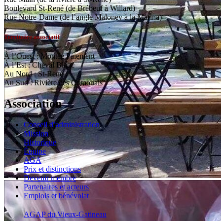
Boulevard St-René (de Brébeuf à Willard)
Rue Notre-Dame (de l’angle Maloney à la Marina)
Territoire associatif
À l’Ouest : Montée Paiement
À l’Est : Cheval Blanc
Au Nord : St-René
Au Sud : Rivière des Outaouais
Association
Conseil d’administration
Mission
Historique
Équipe
AGA
Prix et distinctions
Devenir membre
Partenaires et acteurs
Emplois et bénévolat
AGAP du Vieux-Gatineau