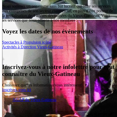
Nous sommes un organisme sans but lucratif qui offre ses services
aux entreprises de son secteur commercial, en plus d’être porteur de
la revitalisation de 4 artères dévitalisées du Vieux-Gatineau. Voici
les services que nous offrons à nos membres :
Voyez les dates de nos événements
Spectacles à Propulsion scène
Activités à Direction Vieux-Gatineau
Inscrivez-vous à notre infolettre pour tout
connaître du Vieux-Gatineau
Choisissez quelles informations vous intéressent!
Inscrivez-vous ici
AGAP du Vieux-Gatineau