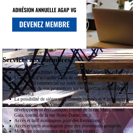
Services aux membres
Plusieurs possibilités de réseautage (petits déjeuners et 5@7);
L’occasion d’accueillir l’une de ces activités réseautage;
Votre profil commercial sur notre site web;
Rediffusion de vos promotions sur nos médias sociaux (sur
demande);
La possibilité de siéger sur plusieurs comités et d’influencer le
développement du Vieux-Gatineau (comités RUI, comité de
développement économique, comité de la rue Main, comité
Gala, comité de la rue Notre-Dame, etc.);
Accès et tarif avantageux pour des formations;
Accès et tarifs avantageux pour des promotions groupées;
Meilleure connaissance des activités locales;